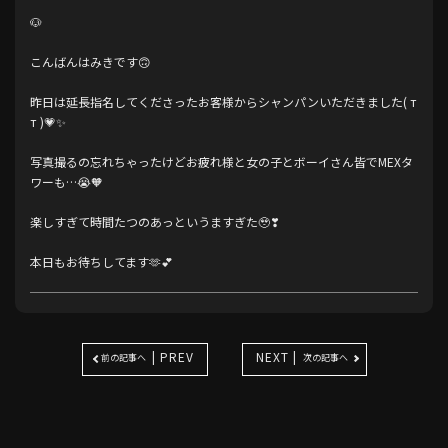
🐶
こんばんはみきです🙃
昨日は延長指名してくださったお客様からシャンパンいただきました( т
т )💗✨
写真撮るの忘れちゃったけどお疲れ様と女の子とボーイさん皆でMEXタ
ワーも…😭🧡
楽しすぎて時間たつのあっというますぎた🥹❣
本日もお待ちしてます🫶💕
| PREV
NEXT |
前の記事へ
次の記事へ