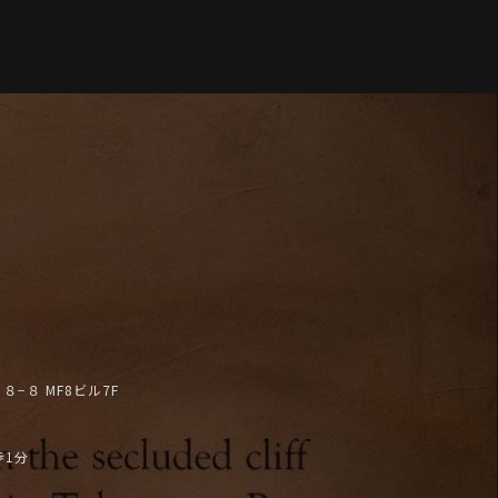
−８ MF8ビル7F
歩1分