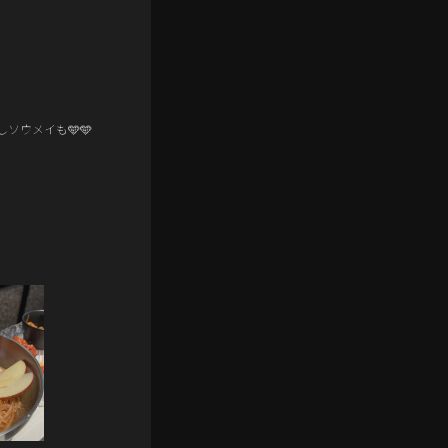
ソウメイも🩵🩵