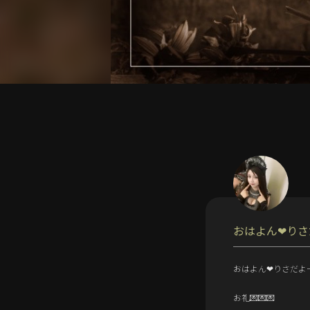
おはよん‪‪❤︎‬りさだ
おはよん‪‪❤︎‬りさだよー‪‪
お礼💌💌💌