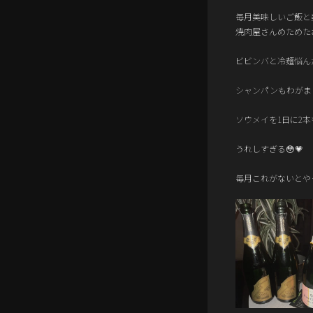
毎月美味しいご飯と
焼肉屋さんめためた
ビビンバと冷麺悩ん
シャンパンもわがまま
ソウメイを1日に2本
うれしすぎる😳💗
毎月これがないとやっ