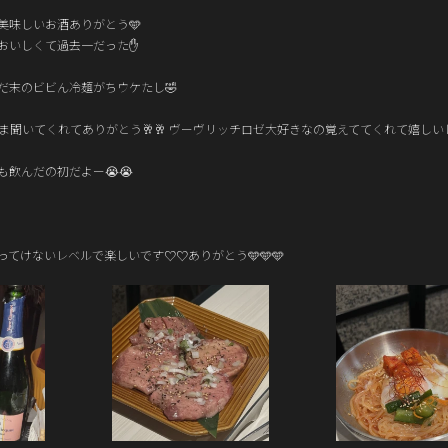
美味しいお酒ありがとう🩵
おいしくて過去一だった✋
だ末のビビん冷麺がちウケたし🤣
聞いてくれてありがとう🥂🥂 ヴーヴリッチロゼ大好きなの覚えててくれて嬉しいし
も飲んだの初だよー😭😭
てけないレベルで楽しいです♡♡ありがとう🩵🩵🩵