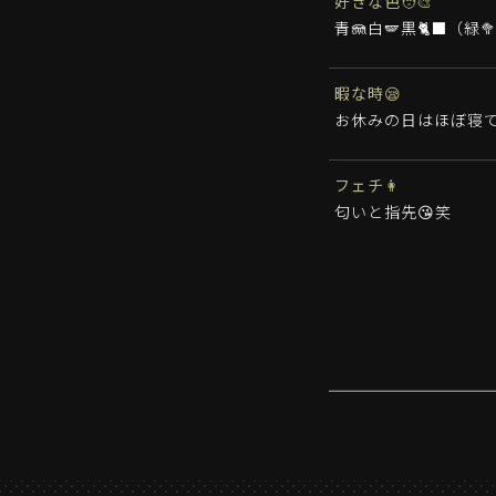
好きな色🧑‍🎨
青🪼白🪽黒🐈‍⬛（緑
暇な時😪
お休みの日はほぼ寝て
フェチ👩
匂いと指先😘笑