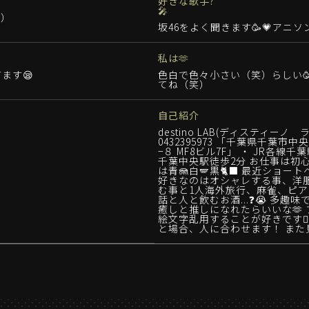
好きな歌手?
🎤
）
坂46をよく聞きます🥳💗アニソン
私は🫶
ます😪
色白で色々小さい（笑）らしい
てね（笑）
自己紹介
destino LAB(ディスティーノ ラ
0432395973 「千葉県千葉
−８ MF8ビル7F」 ・ JR各線千
千葉中央駅徒歩2分 お仕事は初心
は青🪼白🪽黒🐈‍⬛ 最近ショートヘ
好きなのはオシャレする事、洋
む事と1人海外旅行、麻雀、ピ
話と人と飲むお酒...❓😭 多趣味です
癒しと推しになれたらいいな🫶 
絵文字乱用することが好きです🙇‍♀️
と場合、人に合わせます！ また見に