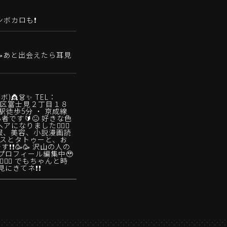
ボカロも❗️
あと出会えたら耳見
ボ)👸👗✨ TEL：
市中央区富士見２丁目１８
葉駅徒歩5分 ・ 京成線
者です🔰😖 好きな色
アになりました🙂‍↕️✨
服、美容、小説漫画読
アスとタトゥーと、お
❗️❗️🥳🥳 沢山の人の
プロフィール編集中🥹
🙇‍♀️ でもちゃんと時
きてネ❗️❗️