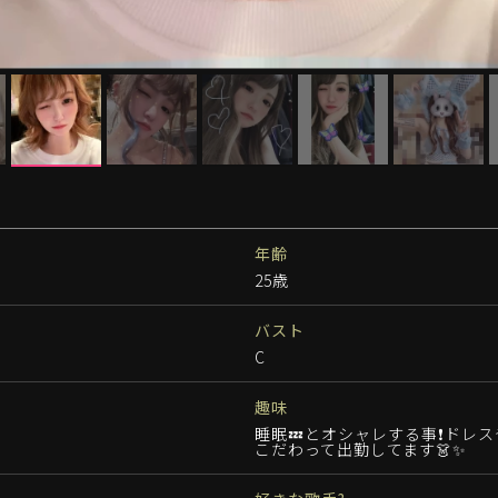
年齢
25歳
バスト
C
趣味
睡眠💤とオシャレする事❗️ドレ
こだわって出勤してます👗✨