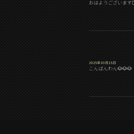
おはようございます🙂‍↕
2025年03月15日
こんばんわん🐶🐶🐶