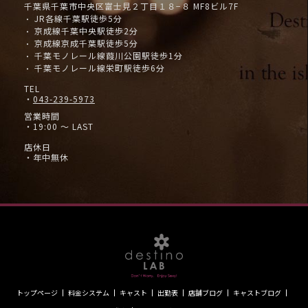
千葉県千葉市中央区富士見２丁目１８−８ MF8ビル7F
JR各線千葉駅徒歩5分
・
京成線千葉中央駅徒歩2分
・
京成線京成千葉駅徒歩5分
・
千葉モノレール線葭川公園駅徒歩1分
・
千葉モノレール線栄町駅徒歩6分
・
TEL
・
043-239-5973
営業時間
・19:00 ～ LAST
店休日
・年中無休
トップページ
料金システム
キャスト
出勤表
店舗ブログ
キャストブログ