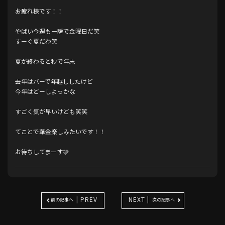
お疲れ様です！！
やばい今週も一瞬で金曜日だ笑
すーぐ夏だわ笑
夏が終わると秒で年末
去年はバーで年越ししたけど
今年はどーしよっかな
すごく気が早いけども笑笑
てことで華金楽しみたいです！！
お待ちしてまーす🩷
| PREV
NEXT |
前の記事へ
次の記事へ