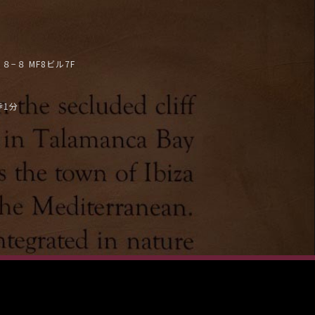
−８ MF8ビル7F
歩1分