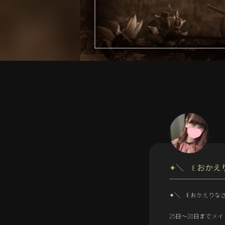
✦＼ ꒰ おかえ
✦＼ ꒰ おかえりな
25日〜28日までメ