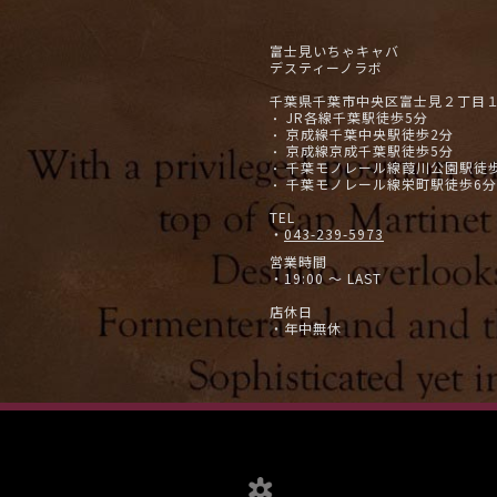
富士見いちゃキャバ
デスティーノラボ
千葉県千葉市中央区富士見２丁目１８
JR各線千葉駅徒歩5分
・
京成線千葉中央駅徒歩2分
・
京成線京成千葉駅徒歩5分
・
千葉モノレール線葭川公園駅徒
・
千葉モノレール線栄町駅徒歩6分
・
TEL
・
043-239-5973
営業時間
・19:00 ～ LAST
店休日
・年中無休