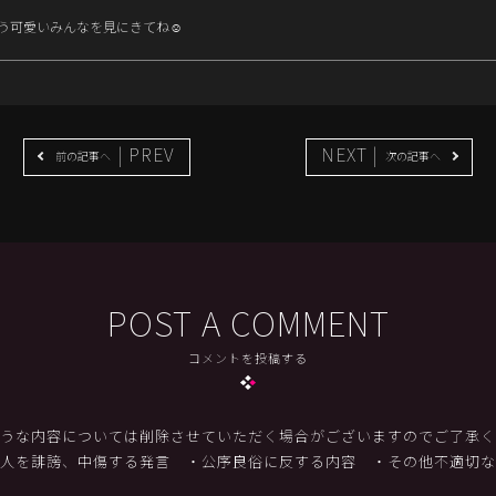
う可愛いみんなを見にきてね☺️
| PREV
NEXT |
前の記事へ
次の記事へ
POST A COMMENT
コメントを投稿する
うな内容については削除させていただく場合がございますのでご了承く
他人を誹謗、中傷する発言
・公序良俗に反する内容
・その他不適切な