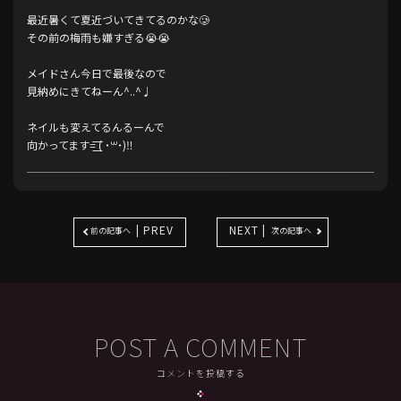
最近暑くて夏近づいてきてるのかな🥲
その前の梅雨も嫌すぎる😭😭
メイドさん今日で最後なので
見納めにきてねーん^..^♩
ネイルも変えてるんるーんで
向かってます=͟͟͞͞ ( ˙꒳​˙)‼️
| PREV
NEXT |
前の記事へ
次の記事へ
POST A COMMENT
コメントを投稿する