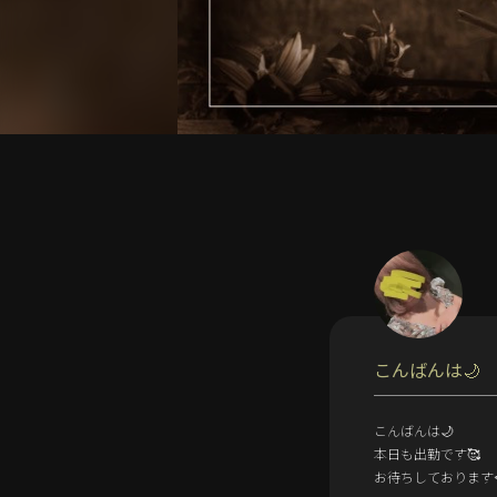
こんばんは🌙
こんばんは🌙
本日も出勤です🥰
お待ちしております