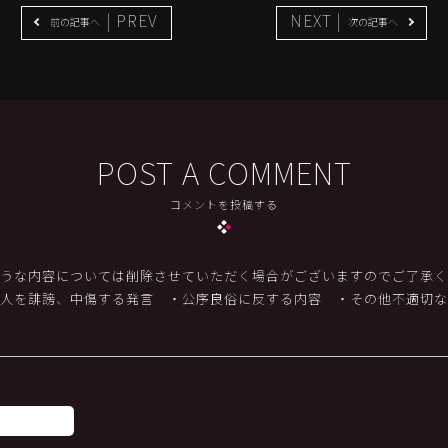
| PREV
NEXT |
前の記事へ
次の記事へ
POST A COMMENT
コメントを投稿する
うな内容については削除させていただく場合がございますのでご了承く
他人を誹謗、中傷する発言
・公序良俗に反する内容
・その他不適切な